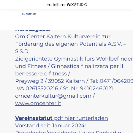
Erstellt mit
OM CENTER
Kontakt
Herausgeber
Om Center Kaltern Kulturverein zur
Förderung des eigenen Potentials A.S.V. –
S.S.D
Zielgerichtete Gymnastik fürs Wohlbefinde
und Fitness / Ginnastica finalizzata per il
benessere e fitness /
Preyweg 2 / 39052 Kaltern / Tel: 0471/96420
IVA.02615520216 / St. Nr. 94102460121
omcenterkultur@gmail.com /
www.omcenter.it
Vereinsstatut
pdf hier runterladen
Vorstand seit Januar 2024:
Präsidentin/presidente: Laura Sabbadin